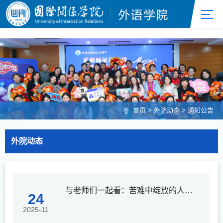
w66利来_w66利来·(集团)官方-首页
首页
>
外院动态
>
通知公告
外院动态
与老师们一起看：苦难中绽放的人性之光——音乐剧《悲惨世界》
24
2025-11