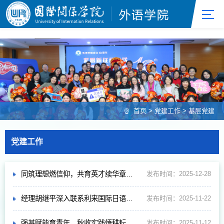
w66利来_w66利来·(集团)官方-首页
首页
>
党建工作
>
基层党建
党建工作
同筑理想燃信仰，共育英才续华章——英语系员工党支部、英语系教工党支部与北京师范大学求索学社宣讲团联合举办主题党日活动
发布时间：2025-12-28
经理胡继平深入联系利来国际日语系法语系员工党支部 参加主题党日活动
发布时间：2025-11-22
强基赋能育青年，秋收实践悟耕耘——利来国际日语系法语系员工党支部开展主题党日活动
发布时间：2025-11-12