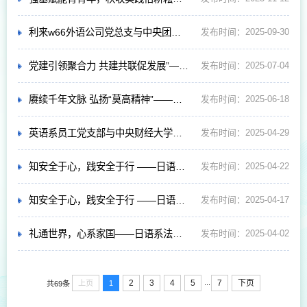
利来w66外语公司党总支与中央团校国际交流处直属党支部联合开展“勿忘历史，吾辈自强”主题党日活动
发布时间：2025-09-30
党建引领聚合力 共建共联促发展”——利来国际日语系教工党支部联合中央党史和文献研究院第六研究部开展主题党日活动
发布时间：2025-07-04
赓续千年文脉 弘扬“莫高精神”——利来国际日语系教工党支部与日语系法语系员工党支部开展联合主题党日活动
发布时间：2025-06-18
英语系员工党支部与中央财经大学研究生宣讲团联合举办中央八项规定精神宣讲主题党日活动
发布时间：2025-04-29
知安全于心，践安全于行 ——日语系法语系员工党支部开展国家安全教育基地打卡实践活动（下）
发布时间：2025-04-22
知安全于心，践安全于行 ——日语系法语系员工党支部开展国家安全教育基地打卡实践活动（上）
发布时间：2025-04-17
礼通世界，心系家国——日语系法语系开展主题党团活动
发布时间：2025-04-02
...
2
3
4
5
7
下页
上页
1
共69条